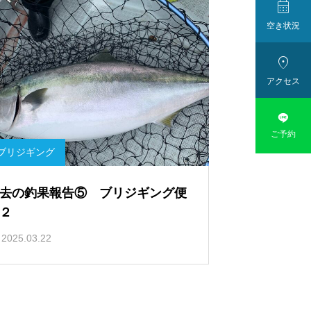

空き状況

アクセス

ご予約
ブリジギング
去の釣果報告⑤ ブリジギング便
２
2025.03.22