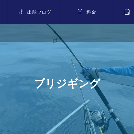



出船ブログ
料金
（バチコン・イカメタル）
.10
ブリジギング