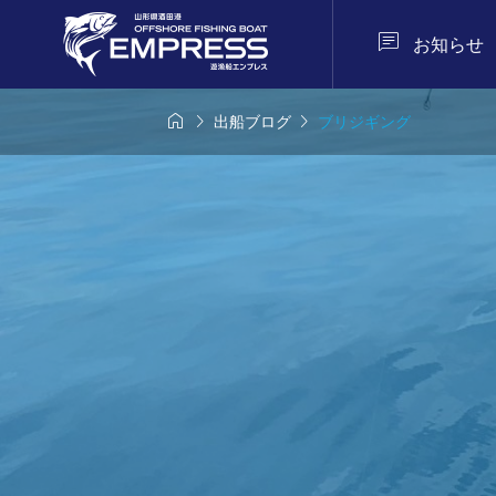

お知らせ



出船ブログ
ブリジギング
夜焚き便

イカメタル）
夜焚き便
2026.07