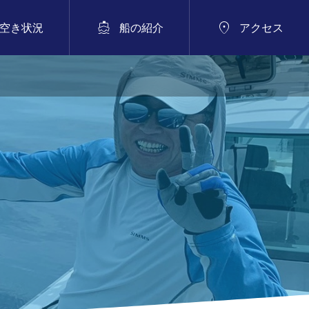


空き状況
船の紹介
アクセス
五目便

スルメイカ便（中深海ジギング含む）
2026.07.04