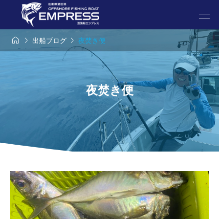



出船ブログ
夜焚き便
夜焚き便