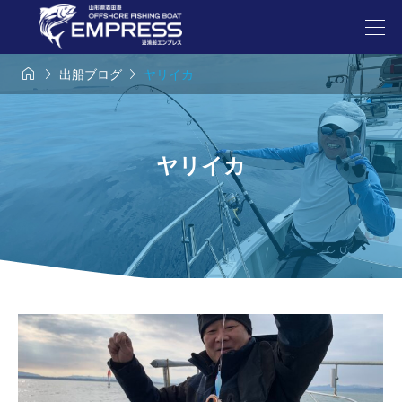



出船ブログ
ヤリイカ
ヤリイカ