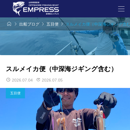




出船ブログ
五目便
スルメイカ便（中深海ジギング含
スルメイカ便（中深海ジギング含む）
2026.07.04
2026.07.05
五目便