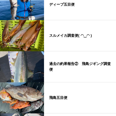
ディープ五目便
スルメイカ調査便( ◠‿◠ )
過去の釣果報告② 飛島ジギング調査
便
飛島五目便